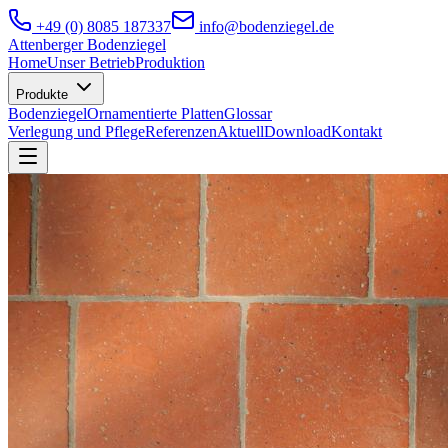
+49 (0) 8085 187337
info@bodenziegel.de
Attenberger
Bodenziegel
Home
Unser Betrieb
Produktion
Produkte
Bodenziegel
Ornamentierte Platten
Glossar
Verlegung und Pflege
Referenzen
Aktuell
Download
Kontakt