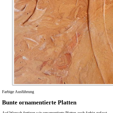
Farbige Ausführung
Bunte ornamentierte Platten
Auf Wunsch fertigen wir ornamentierte Platten auch farbig gefasst.